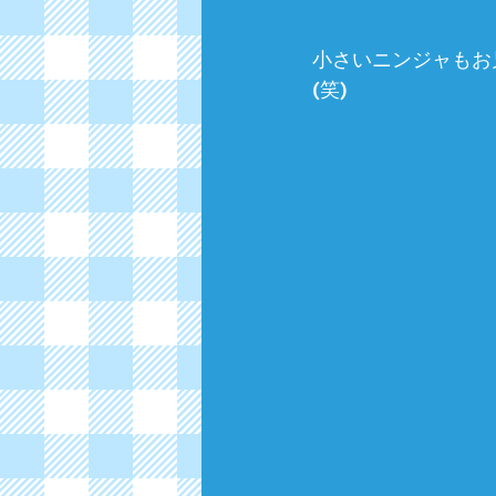
小さいニンジャもお
(笑)