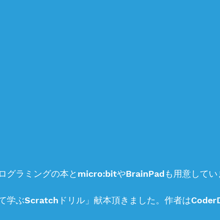
ラミングの本とmicro:bitやBrainPadも用意し
学ぶScratchドリル」献本頂きました。作者はCoder