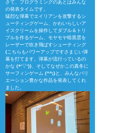
さて、プログラミングのあとはみんな
の発表タイムです。
猛烈な弾幕でエイリアンを攻撃するシ
ューティングゲーム、かわいらしいア
イスクリームを操作してダブル＆トリ
プルを作るゲーム、モヤモヤ暗黒雲を
レーザーで吹き飛ばすシューティング
(こちらもパワーアップですさまじい弾
幕を打てます。弾幕が流行っているの
かな (*'▽'))、そしてなぜかこの真冬に
サーフィンゲーム (^^;)と、みんなバリ
エーション豊かな作品を発表してくれ
ました。