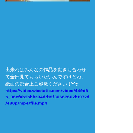
出来ればみんなの作品を動きも合わせ
て全部見てもらいたいんですけどね。
紙面の都合上ご容赦ください (^^;;
https://video.wixstatic.com/video/449d8
b_06cfab2bbba34dd19f36662602b1972d
/480p/mp4/file.mp4