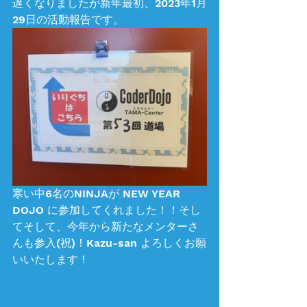
遅くなりましたが新年最初、2023年1月
29日の活動報告です。
寒い中6名のNINJAが NEW YEAR 
DOJO に参加してくれました！！そし
てそして、今年から新たなメンターさ
んも参入(祝)！Kazu-san よろしくお願
いいたします！