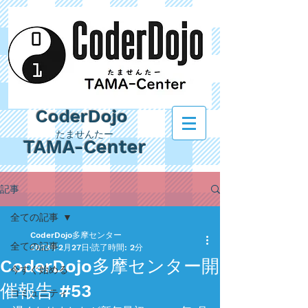
CoderDojo
たませんたー
TAMA-Center
記事
全ての記事
CoderDojo多摩センター
全ての記事
2023年2月27日
読了時間: 2分
CoderDojo多摩センター開
今すぐ始める
催報告 #53
コミュニティ