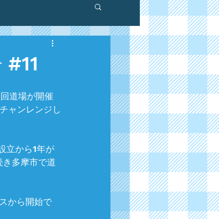
#11
1回道場が開催
にチャンレンジし
、設立から1年が
続き多摩市で道
スから開始で