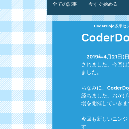
全ての記事
今すぐ始める
CoderDojo多摩
Coder
　2019年4月21日(日
されました。今回は
ました。
ちなみに、Coder
経ちました。おかげ
場を開催していきま
今回も新しいニンジ
す。