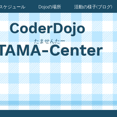
スケジュール
Dojoの場所
活動の様子(ブログ)
CoderDojo
たませんたー
TAMA-Center