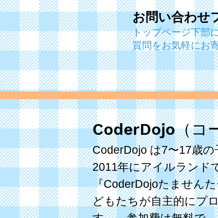
お問い合わせ
トップページ下部
質問をお気軽にお
CoderDojo
CoderDojo は7〜
2011年にアイルラン
『CoderDojoたま
どもたちが自主的にプ