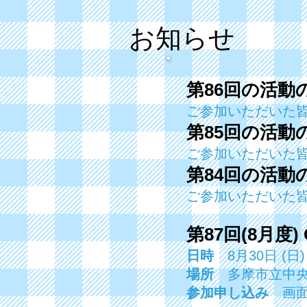
​お知らせ
第86
回
の活動
ご参加いただいた
第85
回
の活動
ご参加いただいた
第84
回
の活動
ご参加いただいた
第87
回(8月度)
日時
8
月30日 (日)
場所
多摩市立中央
参加申し込み
画面