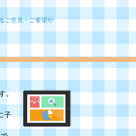
るご意見・ご要望や
です。
。
に子