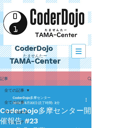
CoderDojo
たませんたー
TAMA-Center
記事
全ての記事
CoderDojo多摩センター
全ての記事
2020年5月22日
読了時間: 3分
CoderDojo多摩センター開
今すぐ始める
催報告 #23
コミュニティ