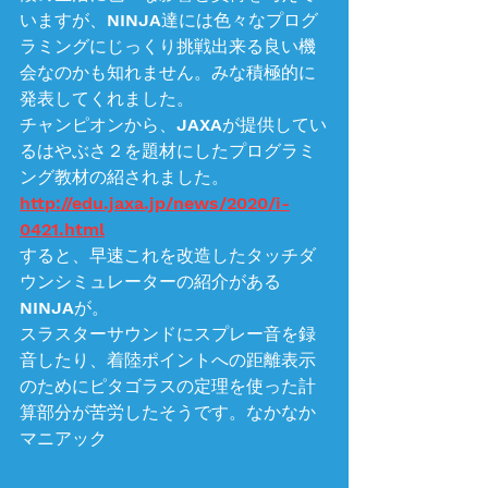
いますが、NINJA達には色々なプログ
ラミングにじっくり挑戦出来る良い機
会なのかも知れません。みな積極的に
発表してくれました。
チャンピオンから、JAXAが提供してい
るはやぶさ２を題材にしたプログラミ
ング教材の紹されました。
http://edu.jaxa.jp/news/2020/i-
0421.html
すると、早速これを改造したタッチダ
ウンシミュレーターの紹介がある
NINJAが。
スラスターサウンドにスプレー音を録
音したり、着陸ポイントへの距離表示
のためにピタゴラスの定理を使った計
算部分が苦労したそうです。なかなか
マニアック